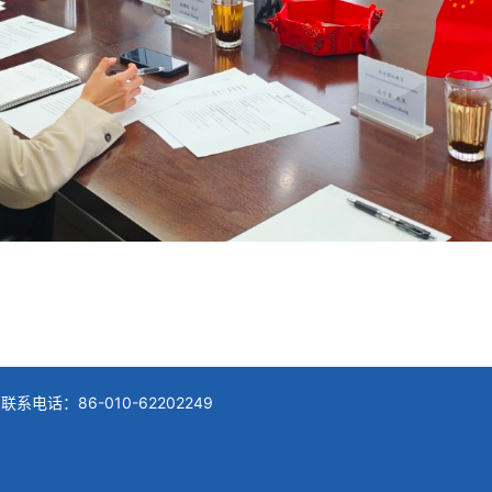
：86-010-62202249