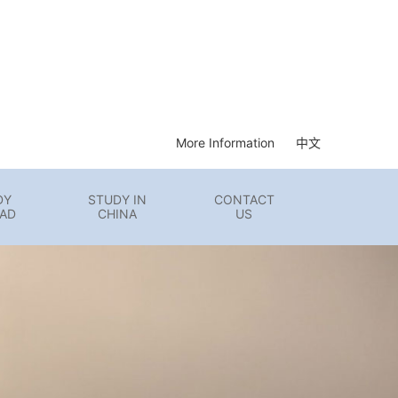
More Information
中文
DY
STUDY IN
CONTACT
AD
CHINA
US